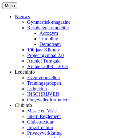
Ga
Menu
naar
Topsportclub erkend door de Stad
Klimop R.T. Merksem vzw
de
Nieuws
Antwerpen, een turnclub waar pit in zit!
inhoud
Gymnastiek-magazine
Resultaten competitie
Acrogym
Tumbling
Demoteam
100 jaar Klimop
Project gymhal 2.0
Archief Turngala
Archief 2003 – 2013
Ledeninfo
Even voorstellen
Trainingsgroepen
Lidgelden
INSCHRIJVEN
Ongevallenformulier
Clubinfo
Missie en Visie
Intern Reglement
Clubstructuur
Infrastructuur
Privacyverklaring