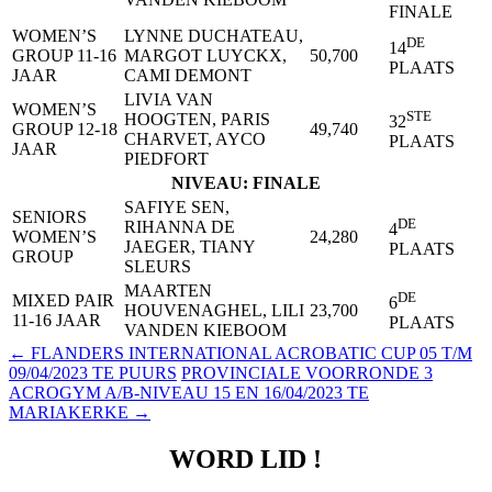
FINALE
WOMEN’S
LYNNE DUCHATEAU,
DE
14
GROUP 11-16
MARGOT LUYCKX,
50,700
PLAATS
JAAR
CAMI DEMONT
LIVIA VAN
WOMEN’S
STE
HOOGTEN, PARIS
32
GROUP 12-18
49,740
CHARVET, AYCO
PLAATS
JAAR
PIEDFORT
NIVEAU: FINALE
SAFIYE SEN,
SENIORS
DE
RIHANNA DE
4
WOMEN’S
24,280
JAEGER, TIANY
PLAATS
GROUP
SLEURS
MAARTEN
DE
MIXED PAIR
6
HOUVENAGHEL, LILI
23,700
11-16 JAAR
PLAATS
VANDEN KIEBOOM
Berichtnavigatie
←
FLANDERS INTERNATIONAL ACROBATIC CUP 05 T/M
09/04/2023 TE PUURS
PROVINCIALE VOORRONDE 3
ACROGYM A/B-NIVEAU 15 EN 16/04/2023 TE
MARIAKERKE
→
WORD LID !