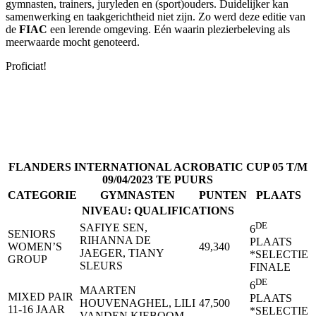
gymnasten, trainers, juryleden en (sport)ouders. Duidelijker kan
samenwerking en taakgerichtheid niet zijn. Zo werd deze editie van
de
FIAC
een lerende omgeving. Eén waarin plezierbeleving als
meerwaarde mocht genoteerd.
Proficiat!
FLANDERS INTERNATIONAL ACROBATIC CUP 05 T/M
09/04/2023 TE PUURS
CATEGORIE
GYMNASTEN
PUNTEN
PLAATS
NIVEAU: QUALIFICATIONS
DE
SAFIYE SEN,
6
SENIORS
RIHANNA DE
PLAATS
WOMEN’S
49,340
JAEGER, TIANY
*SELECTIE
GROUP
SLEURS
FINALE
DE
6
MAARTEN
MIXED PAIR
PLAATS
HOUVENAGHEL, LILI
47,500
11-16 JAAR
*SELECTIE
VANDEN KIEBOOM