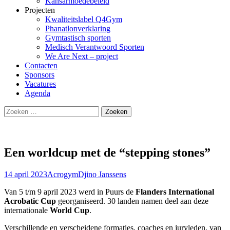
Kansarmoedebeleid
Projecten
Kwaliteitslabel Q4Gym
Phanatlonverklaring
Gymtastisch sporten
Medisch Verantwoord Sporten
We Are Next – project
Contacten
Sponsors
Vacatures
Agenda
Zoeken
naar:
Een worldcup met de “stepping stones”
14 april 2023
Acrogym
Djino Janssens
Van 5 t/m 9 april 2023 werd in Puurs de
Flanders International
Acrobatic Cup
georganiseerd. 30 landen namen deel aan deze
internationale
World Cup
.
Verschillende en verscheidene formaties, coaches en juryleden, van