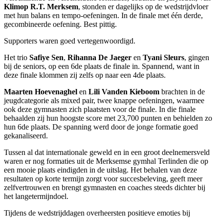
Klimop R.T. Merksem
, stonden er dagelijks op de wedstrijdvloer
met hun balans en tempo-oefeningen. In de finale met één derde,
gecombineerde oefening. Best pittig.
Supporters waren goed vertegenwoordigd.
Het trio
Safiye Sen
,
Rihanna De Jaeger
en
Tyani Sleurs
, gingen
bij de seniors, op een 6de plaats de finale in. Spannend, want in
deze finale klommen zij zelfs op naar een 4de plaats.
Maarten Hoevenaghel
en
Lili Vanden Kieboom
brachten in de
jeugdcategorie als mixed pair, twee knappe oefeningen, waarmee
ook deze gymnasten zich plaatsten voor de finale. In die finale
behaalden zij hun hoogste score met 23,700 punten en behielden zo
hun 6de plaats. De spanning werd door de jonge formatie goed
gekanaliseerd.
Tussen al dat internationale geweld en in een groot deelnemersveld
waren er nog formaties uit de Merksemse gymhal Terlinden die op
een mooie plaats eindigden in de uitslag. Het behalen van deze
resultaten op korte termijn zorgt voor succesbeleving, geeft meer
zelfvertrouwen en brengt gymnasten en coaches steeds dichter bij
het langetermijndoel.
Tijdens de wedstrijddagen overheersten positieve emoties bij