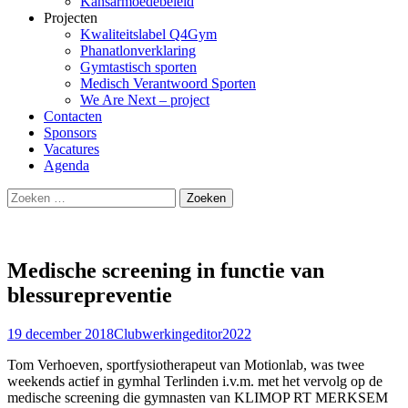
Kansarmoedebeleid
Projecten
Kwaliteitslabel Q4Gym
Phanatlonverklaring
Gymtastisch sporten
Medisch Verantwoord Sporten
We Are Next – project
Contacten
Sponsors
Vacatures
Agenda
Zoeken
naar:
Medische screening in functie van
blessurepreventie
19 december 2018
Clubwerking
editor2022
Tom Verhoeven, sportfysiotherapeut van Motionlab, was twee
weekends actief in gymhal Terlinden i.v.m. met het vervolg op de
medische screening die gymnasten van KLIMOP RT MERKSEM