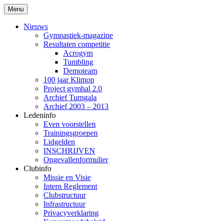
Ga
Menu
naar
Topsportclub erkend door de Stad
Klimop R.T. Merksem vzw
de
Nieuws
Antwerpen, een turnclub waar pit in zit!
inhoud
Gymnastiek-magazine
Resultaten competitie
Acrogym
Tumbling
Demoteam
100 jaar Klimop
Project gymhal 2.0
Archief Turngala
Archief 2003 – 2013
Ledeninfo
Even voorstellen
Trainingsgroepen
Lidgelden
INSCHRIJVEN
Ongevallenformulier
Clubinfo
Missie en Visie
Intern Reglement
Clubstructuur
Infrastructuur
Privacyverklaring