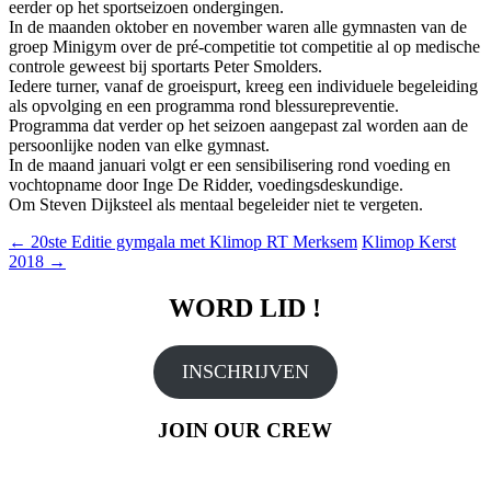
eerder op het sportseizoen ondergingen.
In de maanden oktober en november waren alle gymnasten van de
groep Minigym over de pré-competitie tot competitie al op medische
controle geweest bij sportarts Peter Smolders.
Iedere turner, vanaf de groeispurt, kreeg een individuele begeleiding
als opvolging en een programma rond blessurepreventie.
Programma dat verder op het seizoen aangepast zal worden aan de
persoonlijke noden van elke gymnast.
In de maand januari volgt er een sensibilisering rond voeding en
vochtopname door Inge De Ridder, voedingsdeskundige.
Om Steven Dijksteel als mentaal begeleider niet te vergeten.
Berichtnavigatie
←
20ste Editie gymgala met Klimop RT Merksem
Klimop Kerst
2018
→
WORD LID !
INSCHRIJVEN
JOIN OUR CREW